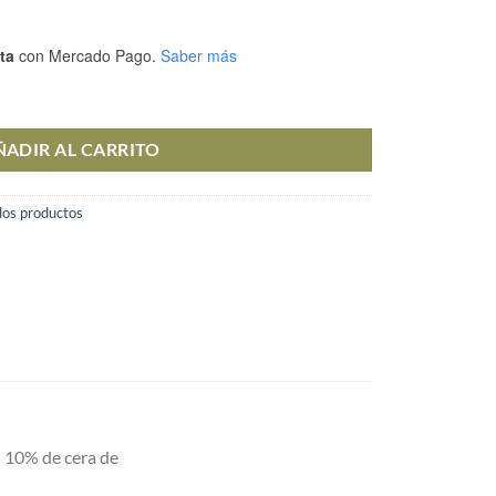
ta
con Mercado Pago.
Saber más
dable con Carbón Activado - (Mayorista) cantidad
ÑADIR AL CARRITO
los productos
n 10% de cera de